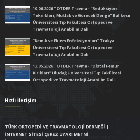
10.06.2026 TOTDER Travma - ''Redüksiyon
Teknikleri, Mutlak ve Göreceli Denge'' Balıkesir
Üniversitesi Tıp Fakültesi Ortopedi ve
Travmatoloji Anabilim Dalı
''Kemik ve Eklem Enfeksiyonları'' Trakya
Üniversitesi Tıp Fakültesi Ortopedi ve
Travmatoloji Anabilim Dalı
13.05.2026 TOTDER Travma - ''Distal Femur
Kırıkları'' Uludağ Üniversitesi Tıp Fakültesi
Ortopedi ve Travmatoloji Anabilim Dalı
Hızlı İletişim
+90 (212) 530 15 08
TÜRK ORTOPEDİ VE TRAVMATOLOJİ DERNEĞİ |
İNTERNET SİTESİ ÇEREZ UYARI METNİ
totder@totder.org.tr / info@totder.org.tr