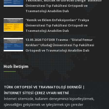
Teknikleri, Mutlak ve Göreceli Denge'' Balıkesir
Üniversitesi Tıp Fakültesi Ortopedi ve
Travmatoloji Anabilim Dalı
''Kemik ve Eklem Enfeksiyonları'' Trakya
Üniversitesi Tıp Fakültesi Ortopedi ve
Travmatoloji Anabilim Dalı
13.05.2026 TOTDER Travma - ''Distal Femur
Kırıkları'' Uludağ Üniversitesi Tıp Fakültesi
Ortopedi ve Travmatoloji Anabilim Dalı
Hızlı İletişim
+90 (212) 530 15 08
TÜRK ORTOPEDİ VE TRAVMATOLOJİ DERNEĞİ |
İNTERNET SİTESİ ÇEREZ UYARI METNİ
totder@totder.org.tr / info@totder.org.tr
İnternet sitemizde, kullanım deneyiminizi kişiselleştirmek,
işlevselliğini geliştirmek ve iyileştirmek için çerezler
Mevlanakapı, Bıçkı Sk. No:21/7 Fatih/İstanbul,